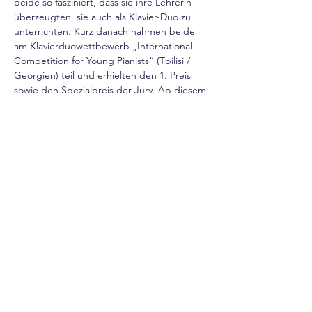
beide so fasziniert, dass sie ihre Lehrerin 
überzeugten, sie auch als Klavier-Duo zu 
unterrichten. Kurz danach nahmen beide 
am Klavierduowettbewerb „International 
Competition for Young Pianists“ (Tbilisi / 
Georgien) teil und erhielten den 1. Preis 
sowie den Spezialpreis der Jury. Ab diesem 
Moment setzten Ani und Nia ihre 
Ausbildung intensiv zweigleisig fort – 
neben dem Klavierstudium auch im Fach 
Klavier-Duo.Das erste wichtige Konzert mit 
einem großen Programm als Duo gaben sie 
im Alter von 16 Jahren in Moskau…
mehr
© since 2024 - Più Präsentiert e.V.
Powered and secured by
Wix